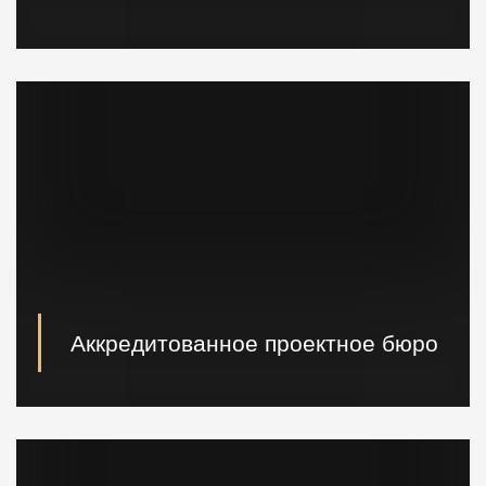
Вибропогружатели кранового и экскаваторного типа,
сваебойные, буровые установки, краны и другая
техника.
Аккредитованное проектное бюро
При необходимости наши специалисты произведут
расчет и проектирование возводимых конструкций в
кратчайшие сроки.