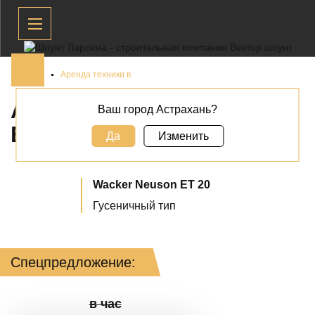
Главная
Аренда техники в
АРЕНДА СПЕЦТЕХНИКИ
Ваш город Астрахань?
В
АСТРАХАНИ
Да
Изменить
Wacker Neuson
ET 20
Гусеничный тип
Спецпредложение:
в час