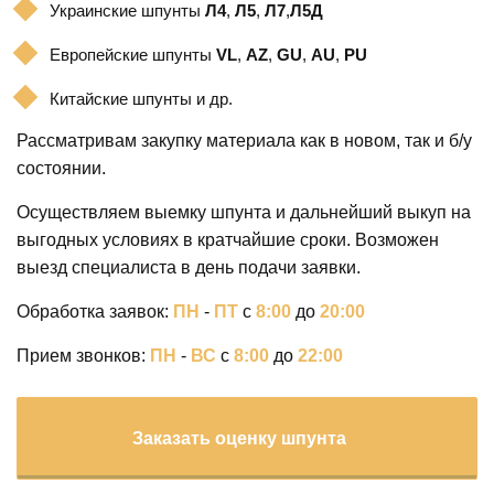
Украинские шпунты
Л4
,
Л5
,
Л7
,
Л5Д
Европейские шпунты
VL
,
AZ
,
GU
,
AU
,
PU
Китайские шпунты и др.
Рассматривам закупку материала как в новом, так и б/у
состоянии.
Осуществляем выемку шпунта и дальнейший выкуп на
выгодных условиях в кратчайшие сроки. Возможен
выезд специалиста в день подачи заявки.
Обработка заявок:
ПН
-
ПТ
с
8:00
до
20:00
Прием звонков:
ПН
-
ВС
с
8:00
до
22:00
Заказать оценку шпунта