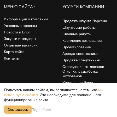
МЕНЮ САЙТА :
УСЛУГИ КОМПАНИИ :
Информация о компании
Продажа шпунта Ларсена
Успешные проекты
Шпунтовые работы
Новости и Блог
Свайные работы
Закупки и тендеры
Крепление котлованов
Открытые вакансии
Проектирование
Карта сайта
Аренда спецтехники
Контакты
Продажа спецтехники
Ограждение котлованов
Откопка, разработка
котлованов
Укрепление берега
Цементация грунтов
Пользуясь нашим сайтом, вы соглашаетесь с тем, что
мы
используем cookies
. Это необходимо для полноценного
Свайные фундаменты
функционирования сайта.
Политика конфиденциальности
Подробнее
Соглашаюсь
Copyright 2026 г.