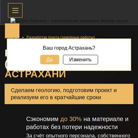
Главная
Разработка грунта (земляные работы)
Ваш город Астрахань?
РАЗРАБОТКА ГРУНТА
Да
Изменить
(ЗЕМЛЯНЫЕ РАБОТЫ) В
АСТРАХАНИ
Сделаем геологию, подготовим проект и
реализуем его в кратчайшие сроки
Сэкономим
до 30%
на материале и
работах без потери надежности
За счёт опытного персонала, собственного