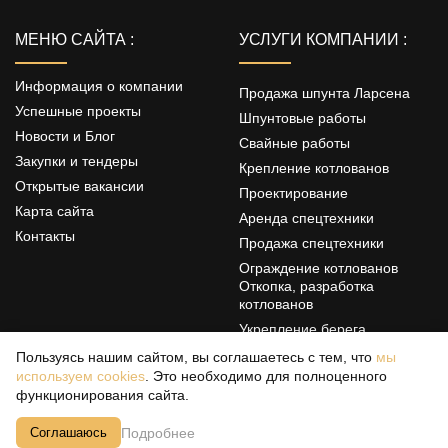
МЕНЮ САЙТА :
УСЛУГИ КОМПАНИИ :
Информация о компании
Продажа шпунта Ларсена
Успешные проекты
Шпунтовые работы
Новости и Блог
Свайные работы
Закупки и тендеры
Крепление котлованов
Открытые вакансии
Проектирование
Карта сайта
Аренда спецтехники
Контакты
Продажа спецтехники
Ограждение котлованов
Откопка, разработка
котлованов
Укрепление берега
Цементация грунтов
Пользуясь нашим сайтом, вы соглашаетесь с тем, что
мы
используем cookies
. Это необходимо для полноценного
Свайные фундаменты
функционирования сайта.
Политика конфиденциальности
Подробнее
Соглашаюсь