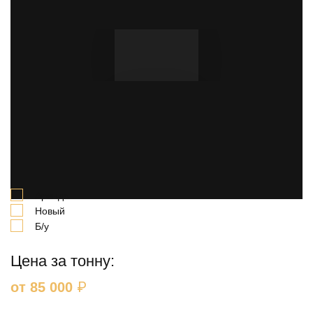
Выгодная продажа и аренда за 20 - 30% от
первоначальной стоимости шпунта. Выкупаем
шпунты по всей России.
Выберите вариант:
Аренда
Новый
Б/у
Цена за тонну:
₽
от 85 000