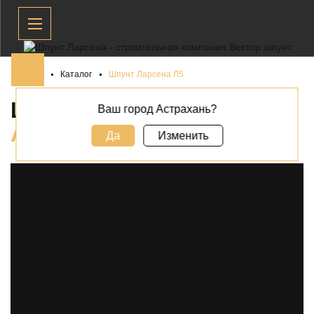
Главная
Каталог
Шпунт Ларсена Л5
ШПУНТ ЛАРСЕНА Л5 В
Ваш город Астрахань?
АСТРАХАНИ
Да
Изменить