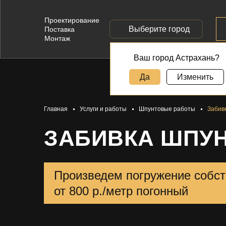
Проектирование
Выберите город
Поставка
Монтаж
Ваш город Астрахань?
Да
Изменить
Главная
Услуги и работы
Шпунтовые работы
Забив
ЗАБИВКА ШПУ
Произведем погружение собс
от 800 р./метр погонный