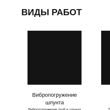
ВИДЫ РАБОТ
Вибропогружение
шпунта
Вибропогружение труб и шпунта
Т