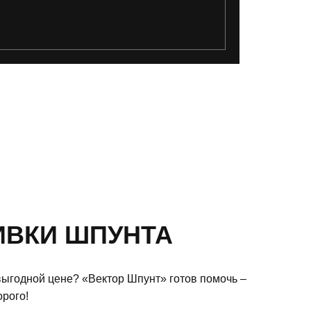
ИВКИ ШПУНТА
выгодной цене? «Вектор Шпунт» готов помочь –
орого!