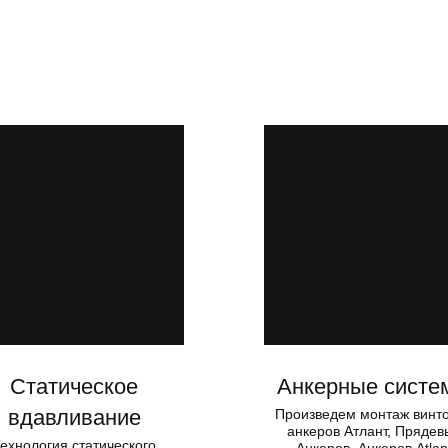
Статическое
Анкерные систе
вдавливание
Произведем монтаж винт
анкеров Атлант, Прядев
ехнология статического
Анкеров, Анкеров Atlan